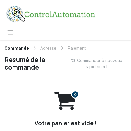
Se rendre au contenu
Commande
Adresse
Paiement
Résumé de la
Commander à nouveau
commande
rapidement
Votre panier est vide !